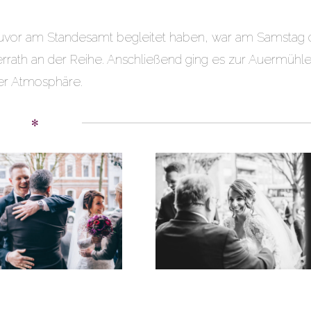
zuvor am Standesamt begleitet haben, war am Samstag 
berrath an der Reihe. Anschließend ging es zur Auermühl
er Atmosphäre.
✻