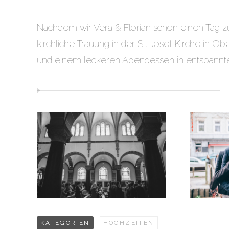
Nachdem wir Vera & Florian schon einen Tag 
kirchliche Trauung in der St. Josef Kirche in O
und einem leckeren Abendessen in entspannt
KATEGORIEN
HOCHZEITEN