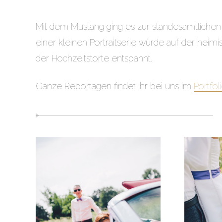
Mit dem Mustang ging es zur standesamtlichen
einer kleinen Portraitserie würde auf der heim
der Hochzeitstorte entspannt.
Ganze Reportagen findet ihr bei uns im
Portfol