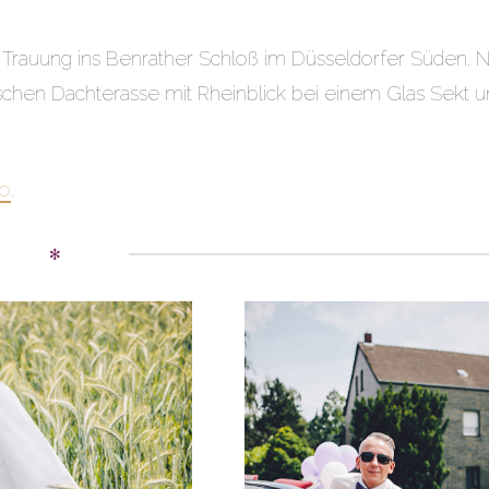
 Trauung ins Benrather Schloß im Düsseldorfer Süden. 
ischen Dachterasse mit Rheinblick bei einem Glas Sekt 
io
.
✻