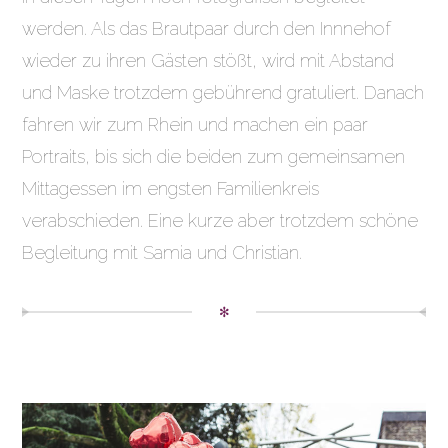
werden. Als das Brautpaar durch den Innnehof
wieder zu ihren Gästen stößt, wird mit Abstand
und Maske trotzdem gebührend gratuliert. Danach
fahren wir zum Rhein und machen ein paar
Portraits, bis sich die beiden zum gemeinsamen
Mittagessen im engsten Familienkreis
verabschieden. Eine kurze aber trotzdem schöne
Begleitung mit Samia und Christian.
✻