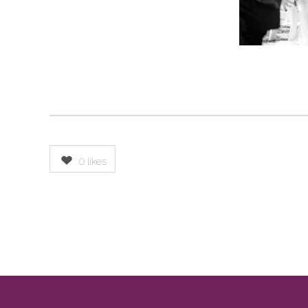
0
likes