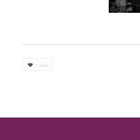
0
likes