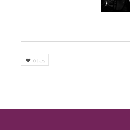
0
likes