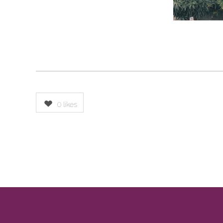
0
likes