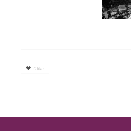
0
likes