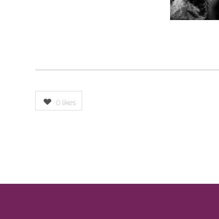
0
likes