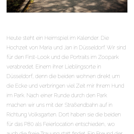
Heute steht ein Heimspiel im Kalender. Die
Hochzeit von Maria und Jan in Düsseldorf. Wir sind
für den First-Look und die Portraits im Zoopark
verabredet. Einem ihrer Lieblingsorte in
Düsseldorf, denn die beiden wohnen direkt um
die Ecke und verbringen viel Zeit mir Ihrem Hund
im Park. Nach einer Runde durch den Park
machen wir uns mit der Straßendbahn auf in
Richtung Volksgarten. Dort haben sie die beiden
für das P80 als Feierlocation entschieden, wo
auch die freie Trauung statt findet. Ein Freund der