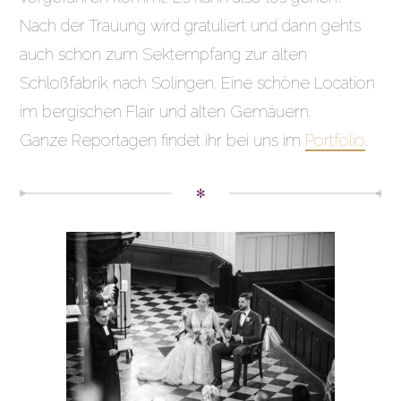
Nach der Trauung wird gratuliert und dann gehts
auch schon zum Sektempfang zur alten
Schloßfabrik nach Solingen. Eine schöne Location
im bergischen Flair und alten Gemäuern.
Ganze Reportagen findet ihr bei uns im
Portfolio
.
✻