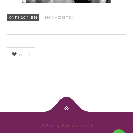
KATEGORIEN
HOCHZEITEN
0
likes
2026 © by
Topf liebt Deckel