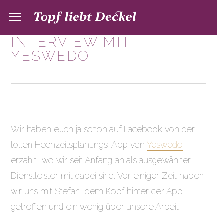
INTERVIEW MIT
YESWEDO
Wir haben euch ja schon auf Facebook von der
tollen Hochzeitsplanungs-App von
Yeswedo
erzählt, wo wir seit Anfang an als ausgewählter
Dienstleister mit dabei sind. Vor einiger Zeit haben
wir uns mit Stefan, dem Kopf hinter der App,
getroffen und ein wenig über unsere Arbeit