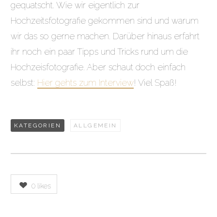
gequatscht. Wie wir eigentlich zur
Hochzeitsfotografie gekommen sind und warum
wir das so gerne machen. Darüber hinaus erfahrt
ihr noch ein paar Tipps und Tricks rund um die
Hochzeisfotografie. Aber schaut doch einfach
selbst:
Hier gehts zum Interview
! Viel Spaß!
KATEGORIEN
ALLGEMEIN
0
likes