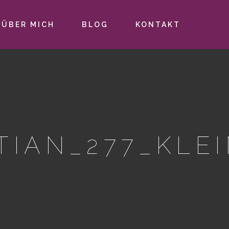
ÜBER MICH
BLOG
KONTAKT
TIAN_277_KLE