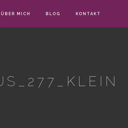
ÜBER MICH
BLOG
KONTAKT
US_277_KLEIN