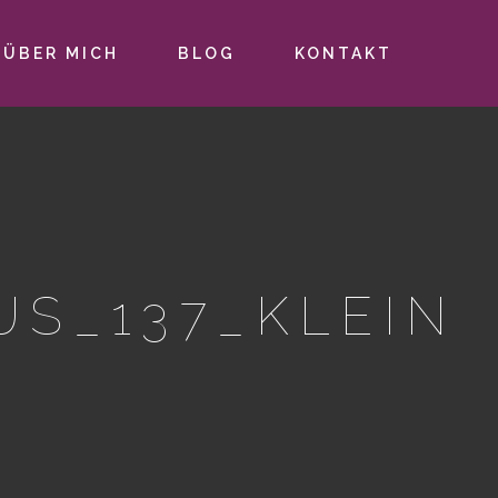
ÜBER MICH
BLOG
KONTAKT
US_137_KLEIN