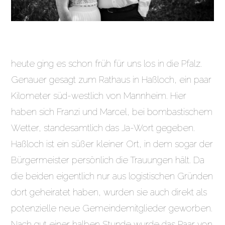
heute ging es schon früh für uns los in die Pfalz.
Genauer gesagt zum Rathaus in Haßloch, ein paar
Kilometer süd-westlich von Mannheim. Hier
haben sich Franzi und Marcel, bei bombastischem
Wetter, standesamtlich das Ja-Wort gegeben.
Haßloch ist ein süßer kleiner Ort, in dem sogar der
Bürgermeister persönlich die Trauungen hält. Da
die beiden eigentlich nur aus logistischen Gründen
dort geheiratet haben, wurden sie auch direkt als
potenzielle neue Gemeindemitglieder geworben.
Nach gut einer halben Stunde wurde das Paar von