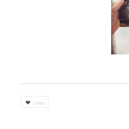
0
likes