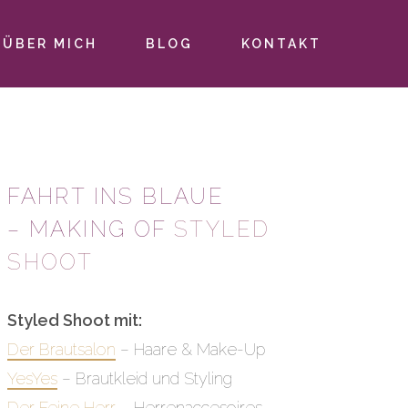
ÜBER MICH
BLOG
KONTAKT
FAHRT INS BLAUE
– MAKING OF
STYLED
SHOOT
Styled Shoot mit:
Der Brautsalon
– Haare & Make-Up
YesYes
– Brautkleid und Styling
Der Feine Herr
– Herrenaccesoires