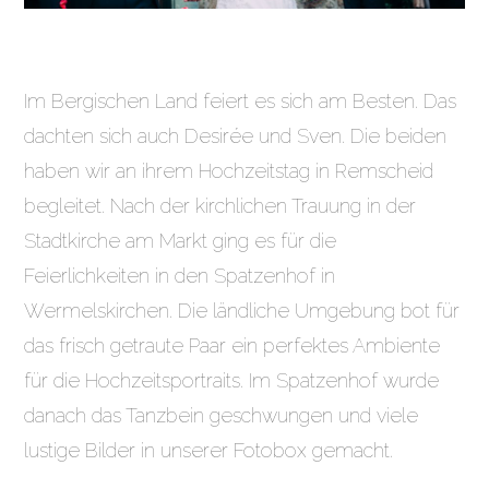
Im Bergischen Land feiert es sich am Besten. Das
dachten sich auch Desirée und Sven. Die beiden
haben wir an ihrem Hochzeitstag in Remscheid
begleitet. Nach der kirchlichen Trauung in der
Stadtkirche am Markt ging es für die
Feierlichkeiten in den Spatzenhof in
Wermelskirchen. Die ländliche Umgebung bot für
das frisch getraute Paar ein perfektes Ambiente
für die Hochzeitsportraits. Im Spatzenhof wurde
danach das Tanzbein geschwungen und viele
lustige Bilder in unserer Fotobox gemacht.