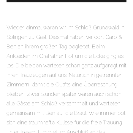
Wieder einmal waren wir im Schloß Grünewald in
Solingen zu Gast. Diesmal haben wir dort Caro &
Ben an ihrem großen Tag begleitet. Beim
Ankleiden im Gräfrather Hof um die Ecke ging es
los. Die beiden warteten schon ganz aufgeregt mit
ihren Trauzeugen auf uns. Natürlich in getrennten
Zimmern, damit die Outfits eine Überraschung
bleiben. Zwei Stunden später waren auch schon
alle Gäste am Schloß versammelt und warteten
gemeinsam mit Ben auf die Braut. Wie immer bot
sich eine traumhafte Kulisse für die freie Trauung
unter freiem Himmel. Im Anschluß an das