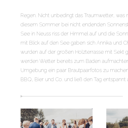
Regen. Nicht unbedingt das Traumwetter, was 
diesem Sommer bei nicht endenden Sonnenstu
See in Neuss riss der Himmel auf und die Sonn
mit Blick auf den See gaben sich Annika und C
wurden auf der großen Holzterrasse mit Sekt g
werden Wetter bereits zum Baden aufmachten.
Umgebung ein paar Brautpaarfotos zu machen.
BBQ, Bier und Co. und ließ den Tag entspannt 