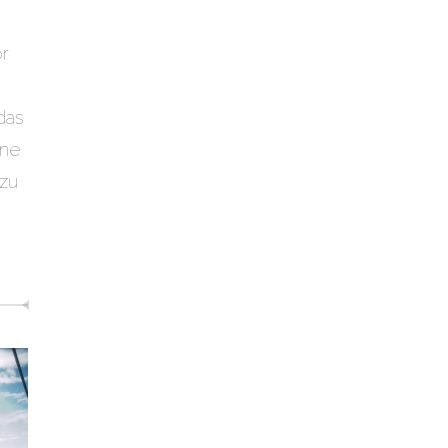
or
das
ine
 zu