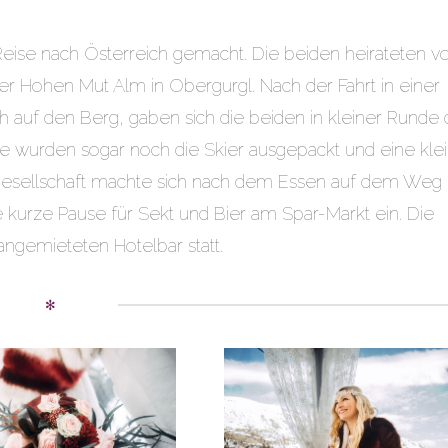
Reise nach Österreich gemacht. Die beiden heirateten v
er Hohen Mut Alm in Obergurgl. Nach der Fahrt in einer
auf den Berg, gaben sich die beiden in kleiner Runde 
 wurden sogar noch die Skier ausgepackt und eine kle
sgesellschaft machte sich nach dem Essen auf dem Weg
e kurze Pause für Sekt und Bier am Spar-Markt ein. Die
angemieteten Hotelbar statt.
✻