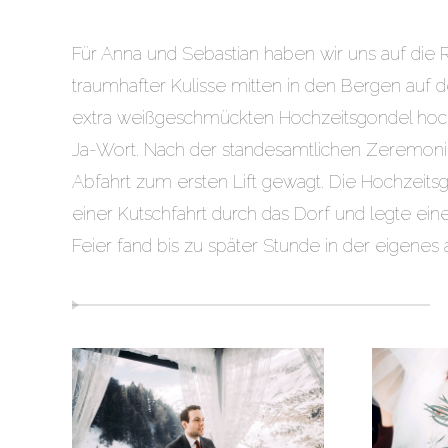
Für Anna und Sebastian haben wir uns auf die 
traumhafter Kulisse mitten in den Bergen auf d
extra weißgeschmückten Hochzeitsgondel hoch 
Ja-Wort. Nach der standesamtlichen Zeremonie
Abfahrt zum ersten Lift gewagt. Die Hochzeit
einer Kutschfahrt durch das Dorf und legte ein
Feier fand bis zu später Stunde in der eigenes 